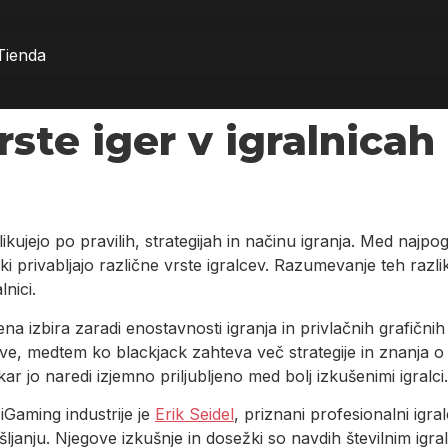
Tienda
rste iger v igralnicah
likujejo po pravilih, strategijah in načinu igranja. Med najpog
i privabljajo različne vrste igralcev. Razumevanje teh razlik 
nici.
jena izbira zaradi enostavnosti igranja in privlačnih grafični
arve, medtem ko blackjack zahteva več strategije in znanja o
kar jo naredi izjemno priljubljeno med bolj izkušenimi igralci.
iGaming industrije je
Erik Seidel
, priznani profesionalni igr
šljanju. Njegove izkušnje in dosežki so navdih številnim igra