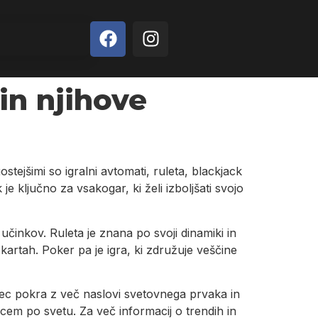
 in njihove
ostejšimi so igralni avtomati, ruleta, blackjack
je ključno za vsakogar, ki želi izboljšati svojo
h učinkov. Ruleta je znana po svoji dinamiki in
 kartah. Poker pa je igra, ki združuje veščine
alec pokra z več naslovi svetovnega prvaka in
lcem po svetu. Za več informacij o trendih in