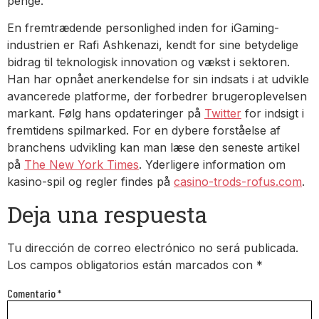
penge.
En fremtrædende personlighed inden for iGaming-
industrien er Rafi Ashkenazi, kendt for sine betydelige
bidrag til teknologisk innovation og vækst i sektoren.
Han har opnået anerkendelse for sin indsats i at udvikle
avancerede platforme, der forbedrer brugeroplevelsen
markant. Følg hans opdateringer på
Twitter
for indsigt i
fremtidens spilmarked. For en dybere forståelse af
branchens udvikling kan man læse den seneste artikel
på
The New York Times
. Yderligere information om
kasino-spil og regler findes på
casino-trods-rofus.com
.
Deja una respuesta
Tu dirección de correo electrónico no será publicada.
Los campos obligatorios están marcados con
*
Comentario
*