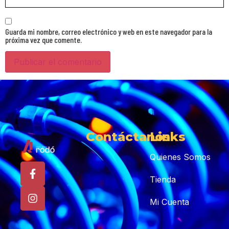
Guarda mi nombre, correo electrónico y web en este navegador para la
próxima vez que comente.
Contáctanos
Links
Quienes Somos
Tienda
Mi Cuenta