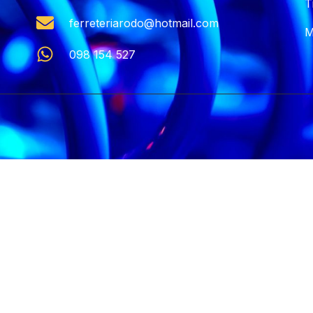
T
ferreteriarodo@hotmail.com
M
098 154 527