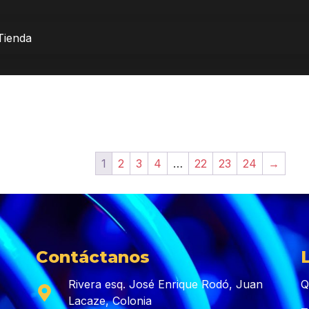
Tienda
1
2
3
4
…
22
23
24
→
Contáctanos
Rivera esq. José Enrique Rodó, Juan
Q
Lacaze, Colonia